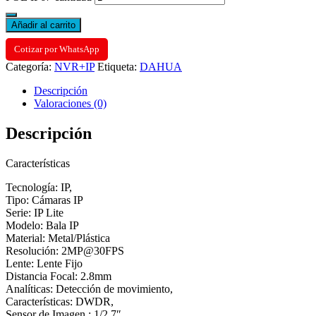
Añadir al carrito
Cotizar por WhatsApp
Categoría:
NVR+IP
Etiqueta:
DAHUA
Descripción
Valoraciones (0)
Descripción
Características
Tecnología: IP,
Tipo: Cámaras IP
Serie: IP Lite
Modelo: Bala IP
Material: Metal/Plástica
Resolución: 2MP@30FPS
Lente: Lente Fijo
Distancia Focal: 2.8mm
Analíticas: Detección de movimiento,
Características: DWDR,
Sensor de Imagen : 1/2.7″