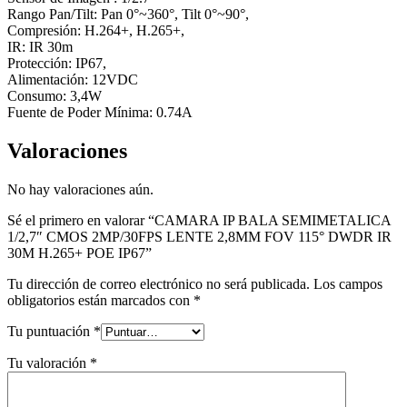
Rango Pan/Tilt: Pan 0°~360°, Tilt 0°~90°,
Compresión: H.264+, H.265+,
IR: IR 30m
Protección: IP67,
Alimentación: 12VDC
Consumo: 3,4W
Fuente de Poder Mínima: 0.74A
Valoraciones
No hay valoraciones aún.
Sé el primero en valorar “CAMARA IP BALA SEMIMETALICA
1/2,7″ CMOS 2MP/30FPS LENTE 2,8MM FOV 115° DWDR IR
30M H.265+ POE IP67”
Tu dirección de correo electrónico no será publicada.
Los campos
obligatorios están marcados con
*
Tu puntuación
*
Tu valoración
*