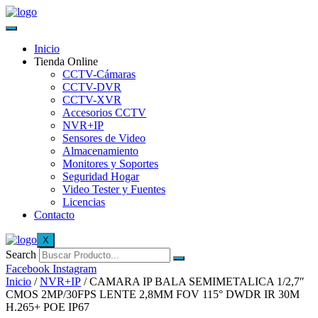
Inicio
Tienda Online
CCTV-Cámaras
CCTV-DVR
CCTV-XVR
Accesorios CCTV
NVR+IP
Sensores de Video
Almacenamiento
Monitores y Soportes
Seguridad Hogar
Video Tester y Fuentes
Licencias
Contacto
X
Search
Facebook
Instagram
Inicio
/
NVR+IP
/ CAMARA IP BALA SEMIMETALICA 1/2,7″
CMOS 2MP/30FPS LENTE 2,8MM FOV 115° DWDR IR 30M
H.265+ POE IP67