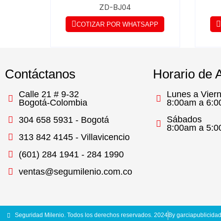
ZD-BJ04
COTIZAR POR WHATSAPP
Contáctanos
Horario de 
Calle 21 # 9-32
Lunes a Vier
Bogotá-Colombia
8:00am a 6:
Sábados
304 658 5931 - Bogotá
8:00am a 5:
313 842 4145 - Villavicencio
(601) 284 1941 - 284 1990
ventas@segumilenio.com.co
Seguridad Milenio. Todos los derechos reservados. 2024
By garciapublicida