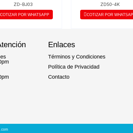
ZD-BJ03
ZD50-4K
COTIZAR POR WHATSAPP
COTIZAR POR WHATSA
Atención
Enlaces
nes
Términos y Condiciones
00pm
Política de Privacidad
00pm
Contacto
d.com