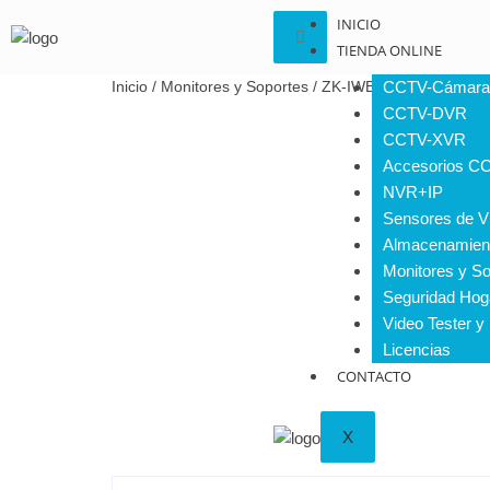
INICIO
TIENDA ONLINE
Inicio
/
Monitores y Soportes
/ ZK-IWBA01B
CCTV-Cámara
CCTV-DVR
CCTV-XVR
Accesorios C
NVR+IP
Sensores de V
Almacenamien
Monitores y So
Seguridad Hog
Video Tester y
Licencias
CONTACTO
X