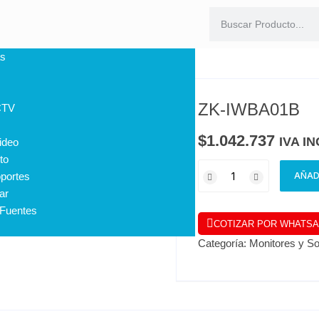
s
ZK-IWBA01B
CTV
$
1.042.737
IVA I
ideo
to
portes
AÑAD
ar
 Fuentes
COTIZAR POR WHATS
Categoría:
Monitores y So