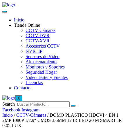
Inicio
Tienda Online
CCTV-Cámaras
CCTV-DVR
CCTV-XVR
Accesorios CCTV
NVR+IP
Sensores de Video
Almacenamiento
Monitores y Soportes
Seguridad Hogar
Video Tester y Fuentes
Licencias
Contacto
X
Search
Facebook
Instagram
Inicio
/
CCTV-Cámaras
/ DOMO PLASTICO HDCVI 4 EN 1
2MP 1080P 1/2.9″ CMOS 3.6MM 12 IR LED 20 M SMART IR
0.05 LUX