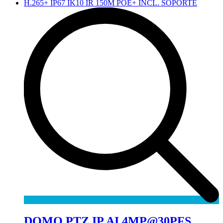
DOMO PTZ IP AI 4MP@30PFS