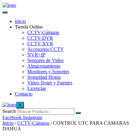
Inicio
Tienda Online
CCTV-Cámaras
CCTV-DVR
CCTV-XVR
Accesorios CCTV
NVR+IP
Sensores de Video
Almacenamiento
Monitores y Soportes
Seguridad Hogar
Video Tester y Fuentes
Licencias
Contacto
X
Search
Facebook
Instagram
Inicio
/
CCTV-Cámaras
/ CONTROL UTC PARA CAMARAS
DAHUA