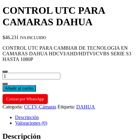
CONTROL UTC PARA
CAMARAS DAHUA
$
46.231
IVA INCLUIDO
CONTROL UTC PARA CAMBIAR DE TECNOLOGIA EN
CAMARAS DAHUA HDCVI/AHD/HDTVI/CVBS SERIE S3
HASTA 1080P
CONTROL
UTC
PARA
Añadir al carrito
CAMARAS
DAHUA
Cotizar por WhatsApp
cantidad
Categoría:
CCTV-Cámaras
Etiqueta:
DAHUA
Descripción
Valoraciones (0)
Descripción