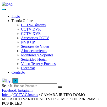
Inicio
Tienda Online
CCTV-Cámaras
CCTV-DVR
CCTV-XVR
Accesorios CCTV
NVR+IP
Sensores de Video
Almacenamiento
Monitores y Soportes
Seguridad Hogar
Video Tester y Fuentes
Licencias
Contacto
X
Search
Facebook
Instagram
Inicio
/
CCTV-Cámaras
/ CAMARA IR TIPO DOMO
METALICO VARIFOCAL TVI 1/3 CMOS 960P 2.8-12MM 36
PCS IR LED