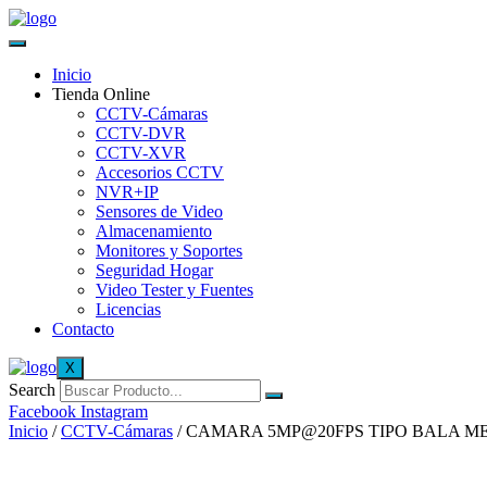
Inicio
Tienda Online
CCTV-Cámaras
CCTV-DVR
CCTV-XVR
Accesorios CCTV
NVR+IP
Sensores de Video
Almacenamiento
Monitores y Soportes
Seguridad Hogar
Video Tester y Fuentes
Licencias
Contacto
X
Search
Facebook
Instagram
Inicio
/
CCTV-Cámaras
/ CAMARA 5MP@20FPS TIPO BALA M