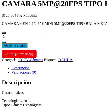
CAMARA 5MP@20FPS TIPO 
$
125.604
IVA INCLUIDO
CAMARA 4 EN 1 1/2,7″ CMOS 5MP@20FPS TIPO BALA META
CAMARA
5MP@20FPS
TIPO
Añadir al carrito
BALA
METALICA
Cotizar por WhatsApp
2,8MM
Categoría:
CCTV-Cámaras
Etiqueta:
DAHUA
cantidad
Descripción
Valoraciones (0)
Descripción
Características
Tecnología: 4 en 1,
Tipo: Cámaras Analógicas