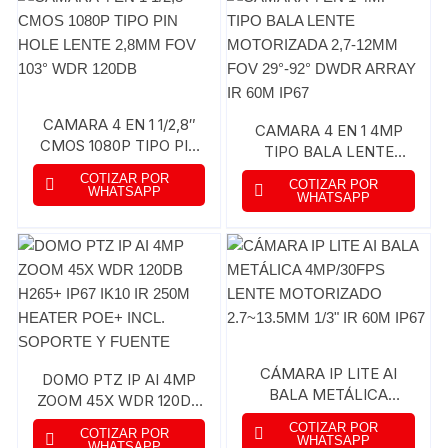
CAMARA 4 EN 1 1/2,8″
CAMARA 4 EN 1 4MP
CMOS 1080P TIPO PIN
TIPO BALA LENTE
HOLE LENTE 2,8MM
MOTORIZADA 2,7-
COTIZAR POR
COTIZAR POR
FOV 103° WDR 120DB
WHATSAPP
12MM FOV 29°-92°
WHATSAPP
DWDR ARRAY IR 60M
IP67
CÁMARA IP LITE AI
DOMO PTZ IP AI 4MP
BALA METÁLICA
ZOOM 45X WDR 120DB
4MP/30FPS LENTE
H265+ IP67 IK10 IR
COTIZAR POR
COTIZAR POR
MOTORIZADO
250M HEATER POE+
WHATSAPP
WHATSAPP