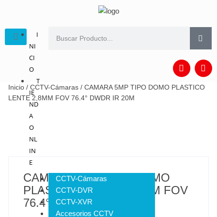
I
NI
CI
O
T
Inicio
/
CCTV-Cámaras
/ CAMARA 5MP TIPO DOMO PLASTICO
IE
LENTE 2,8MM FOV 76.4° DWDR IR 20M
ND
A
O
NL
IN
E
CAMARA 5MP TIPO DOMO
CCTV-Cámaras
PLASTICO LENTE 2,8MM FOV
CCTV-DVR
76.4° DWDR IR 20M
CCTV-XVR
Accesorios CCTV