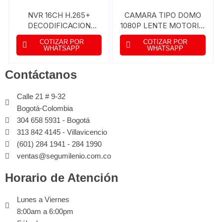
NVR 16CH H.265+
CAMARA TIPO DOMO
DECODIFICACION
1080P LENTE MOTORIZ.
4CH@4K O 16CH@2MP
2,7-12MM FOV
COTIZAR POR
COTIZAR POR
AB ENTRADA 320MBPS
33,4°-105,9° ARRAY IR
WHATSAPP
WHATSAPP
4 SATA 2 HDMI
60M IP67
Contáctanos
Calle 21 # 9-32
Bogotá-Colombia
304 658 5931 - Bogotá
313 842 4145 - Villavicencio
(601) 284 1941 - 284 1990
ventas@segumilenio.com.co
Horario de Atención
Lunes a Viernes
8:00am a 6:00pm