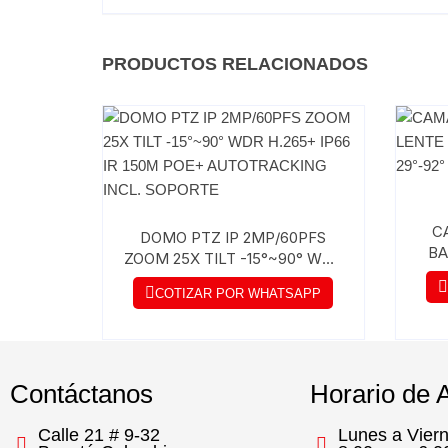
PRODUCTOS RELACIONADOS
C
DOMO PTZ IP 2MP/60PFS
BA
ZOOM 25X TILT -15°~90° WDR
2,7
H.265+ IP66 IR 150M POE+
COTIZAR POR WHATSAPP
AUTOTRACKING INCL.
SOPORTE
Contáctanos
Horario de 
Calle 21 # 9-32
Lunes a Vier