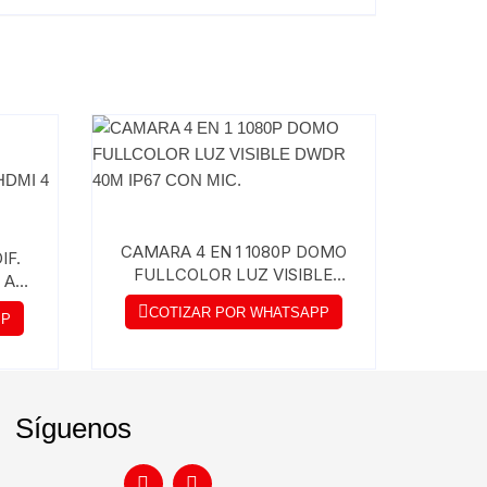
CAMARA 4 EN 1 1080P DOMO
IF.
FULLCOLOR LUZ VISIBLE
 AB
DWDR 40M IP67 CON MIC.
A 1
COTIZAR POR WHATSAPP
PP
W
Síguenos