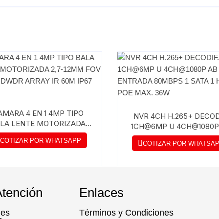
AMARA 4 EN 1 4MP TIPO
NVR 4CH H.265+ DECOD
LA LENTE MOTORIZADA
1CH@6MP U 4CH@1080P
-12MM FOV 29°-92° DWDR
ENTRADA 80MBPS 1 SAT
COTIZAR POR WHATSAPP
ARRAY IR 60M IP67
COTIZAR POR WHATSA
HDMI 4 POE MAX. 36
Atención
Enlaces
nes
Términos y Condiciones