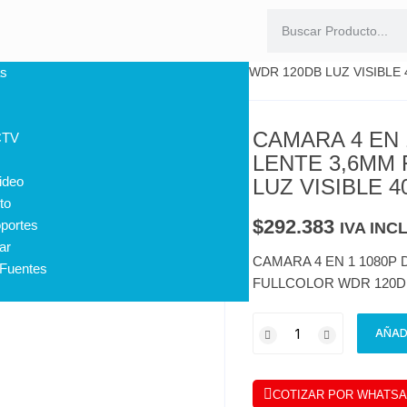
MO METALICO LENTE 3,6MM FULLCOLOR WDR 120DB LUZ VISIBLE 
s
CAMARA 4 EN 
CTV
LENTE 3,6MM
ideo
LUZ VISIBLE 4
to
$
292.383
portes
IVA INC
ar
CAMARA 4 EN 1 1080P
 Fuentes
FULLCOLOR WDR 120DB 
AÑAD
COTIZAR POR WHATS