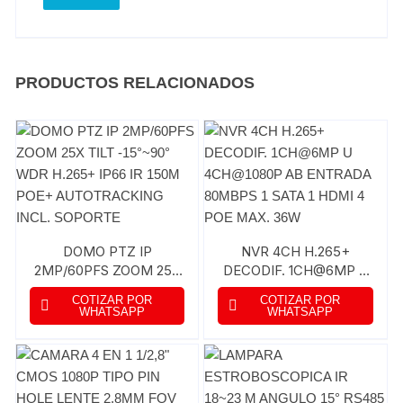
PRODUCTOS RELACIONADOS
DOMO PTZ IP
NVR 4CH H.265+
2MP/60PFS ZOOM 25X
DECODIF. 1CH@6MP U
TILT -15°~90° WDR
4CH@1080P AB
COTIZAR POR
COTIZAR POR
H.265+ IP66 IR 150M
ENTRADA 80MBPS 1
WHATSAPP
WHATSAPP
POE+ AUTOTRACKING
SATA 1 HDMI 4 POE
INCL. SOPORTE
MAX. 36W