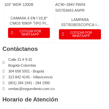
CAMARA 4 EN 1 1/2,8″
LAMPARA
CMOS 1080P TIPO PIN
ESTROBOSCOPICA IR
HOLE LENTE 2,8MM
18~23 M ANGULO 15°
COTIZAR POR
COTIZAR POR
FOV 103° WDR 120DB
WHATSAPP
RS485 AC90~284V
WHATSAPP
PARA SISTEMAS ANPR
Contáctanos
Calle 21 # 9-32
Bogotá-Colombia
304 658 5931 - Bogotá
313 842 4145 - Villavicencio
(601) 284 1941 - 284 1990
ventas@segumilenio.com.co
Horario de Atención