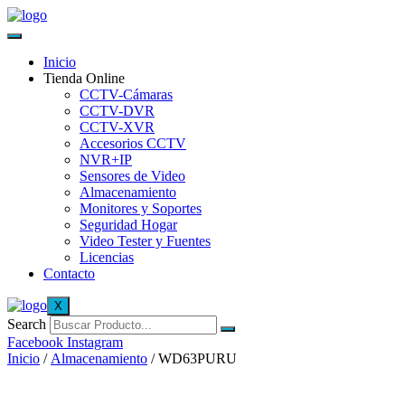
Inicio
Tienda Online
CCTV-Cámaras
CCTV-DVR
CCTV-XVR
Accesorios CCTV
NVR+IP
Sensores de Video
Almacenamiento
Monitores y Soportes
Seguridad Hogar
Video Tester y Fuentes
Licencias
Contacto
X
Search
Facebook
Instagram
Inicio
/
Almacenamiento
/ WD63PURU