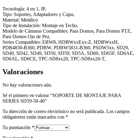
Tecnología: 4 en 1, IP,
Tipo: Soportes, Adaptadores y Cajas,
Material: Metálico
Tipo de Instalación: Montaje en Techo,
Modelo de Cámaras Compatibles: Para Domos, Para Domos PTZ,
Para Domos Ojo de Pez,
Series Compatibles: EBW8, HDBWxxExx-Z, HDBWxxH,
PDB4830-B360, PDBW, PDBW5831-B360, PSDW5xx, SD29,
SD40, SD42, SD49, SD50, SD59, SD5A, SD60, SD65F, SD6AE,
SD6AL, SD6CE, TPC-SD8xx20, TPC-SD8xx20-T,
Valoraciones
No hay valoraciones aún.
Sé el primero en valorar “SOPORTE DE MONTAJE PARA
SERIES SD59-50-40”
Tu dirección de correo electrónico no será publicada.
Los campos
obligatorios están marcados con
*
Tu puntuación
*