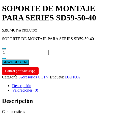
SOPORTE DE MONTAJE
PARA SERIES SD59-50-40
$
39.746
IVA INCLUIDO
SOPORTE DE MONTAJE PARA SERIES SD59-50-40
SOPORTE
DE
MONTAJE
Añadir al carrito
PARA
SERIES
Cotizar por WhatsApp
SD59-
Categoría:
Accesorios CCTV
Etiqueta:
DAHUA
50-
40
Descripción
cantidad
Valoraciones (0)
Descripción
Características