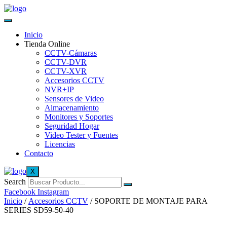
Inicio
Tienda Online
CCTV-Cámaras
CCTV-DVR
CCTV-XVR
Accesorios CCTV
NVR+IP
Sensores de Video
Almacenamiento
Monitores y Soportes
Seguridad Hogar
Video Tester y Fuentes
Licencias
Contacto
X
Search
Facebook
Instagram
Inicio
/
Accesorios CCTV
/ SOPORTE DE MONTAJE PARA
SERIES SD59-50-40