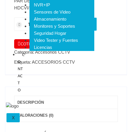
PAR DE VIDEO BALUN PASIVO
NVR+IP
HDCVI/HDTVI/CVBS
Sensores de Video
Almacenamiento
AÑADIR AL CARRITO
Monitores y Soportes
Seguridad Hogar
Video Tester y Fuentes
COTIZAR POR WHATSAPP
Licencias
Categoría:
Accesorios CCTV
C
O
Etiqueta:
ACCESORIOS CCTV
NT
AC
T
O
DESCRIPCIÓN
VALORACIONES (0)
X