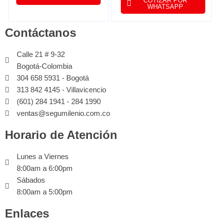
COTIZAR POR
SOPORTA CAMARAS
WHATSAPP
HASTA 8MP CON
ACOPLE ENTRE SI
Contáctanos
Calle 21 # 9-32
Bogotá-Colombia
304 658 5931 - Bogotá
313 842 4145 - Villavicencio
(601) 284 1941 - 284 1990
ventas@segumilenio.com.co
Horario de Atención
Lunes a Viernes
8:00am a 6:00pm
Sábados
8:00am a 5:00pm
Enlaces