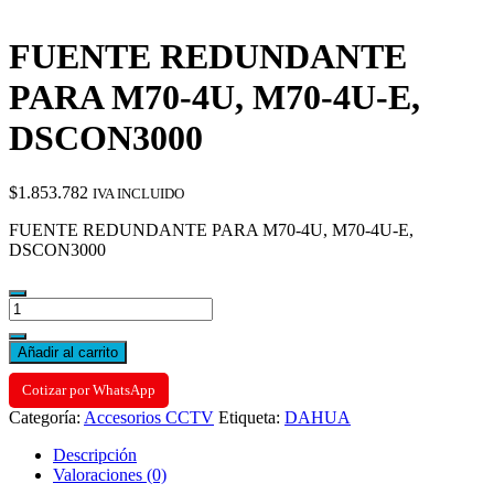
FUENTE REDUNDANTE
PARA M70-4U, M70-4U-E,
DSCON3000
$
1.853.782
IVA INCLUIDO
FUENTE REDUNDANTE PARA M70-4U, M70-4U-E,
DSCON3000
FUENTE
REDUNDANTE
PARA
Añadir al carrito
M70-
4U,
Cotizar por WhatsApp
M70-
Categoría:
Accesorios CCTV
Etiqueta:
DAHUA
4U-
E,
Descripción
DSCON3000
Valoraciones (0)
cantidad