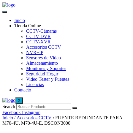
Inicio
Tienda Online
CCTV-Cámaras
CCTV-DVR
CCTV-XVR
Accesorios CCTV
NVR+IP
Sensores de Video
Almacenamiento
Monitores y Soportes
Seguridad Hogar
Video Tester y Fuentes
Licencias
Contacto
X
Search
Facebook
Instagram
Inicio
/
Accesorios CCTV
/ FUENTE REDUNDANTE PARA
M70-4U, M70-4U-E, DSCON3000