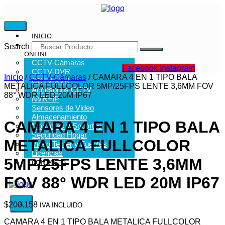
INICIO
TIENDA
Search
ONLINE
CCTV-Cámaras
Facebook
Instagram
CCTV-DVR
Inicio
/
CCTV-Cámaras
/ CAMARA 4 EN 1 TIPO BALA
CCTV-XVR
METALICA FULLCOLOR 5MP/25FPS LENTE 3,6MM FOV
Accesorios CCTV
88° WDR LED 20M IP67
NVR+IP
Sensores de Video
Almacenamiento
CAMARA 4 EN 1 TIPO BALA
Monitores y Soportes
Seguridad Hogar
METALICA FULLCOLOR
Video Tester y Fuentes
Licencias
5MP/25FPS LENTE 3,6MM
CONTACTO
FOV 88° WDR LED 20M IP67
X
$
200.158
IVA INCLUIDO
CAMARA 4 EN 1 TIPO BALA METALICA FULLCOLOR