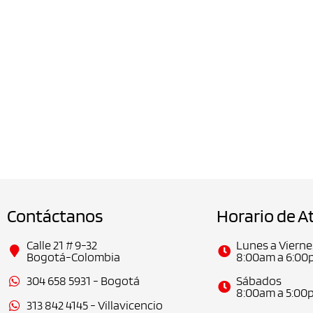
Contáctanos
Horario de A
Calle 21 # 9-32
Lunes a Vierne
Bogotá-Colombia
8:00am a 6:00
Sábados
304 658 5931 - Bogotá
8:00am a 5:00
313 842 4145 - Villavicencio